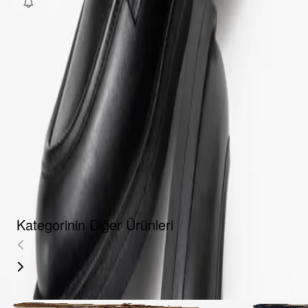
Fırsat Kombini Componenti Buraya Gelecek
ÜRÜN HAKKINDA
TAKSIT SEÇENEKLERI
YORUMLAR
AKSESUARLAR
Kategorinin Diğer Ürünleri