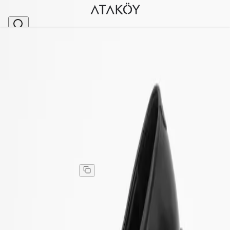
Ana Sayfa
>
Kadın
>
Loafer
>
Kadın Hakiki Deri Aksesuarlı Klasik Loafer Ayakkab
Stok Kodu
:
PNC1480-1
Kadın Hakiki Deri Aksesuarlı Klasik Loafer Ayakkabı
Siyah
Kadın Hakiki Deri Aksesuarlı Klasik Loafer Ayakkabı
Siyah