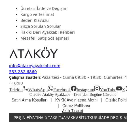
Ücretsiz İade ve Değişim
Kargo ve Teslimat
Beden Klavuzu
Sıkça Sorulan Sorular
Hakiki Deri Ayakkabı Rehberi
Mesafeli Satış Sözleşmesi
info@atakoyayakkabi.com
533 282 6860
Pazartesi - Cuma 09:30 - 19:30, Cumartesi 
Çalışma Saatleri:
- 18:00
Telefon
WhatsApp
Facebook
Instagram
YouTube
X
© 2026 Ataköy Ayakkabı -
1968’den Bugüne Güvenle
Satın Alma Koşulları
|
KVKK Aydınlatma Metni
|
Gizlilik Polit
|
Çerez Politikası
Akıllı Ticaret
PEŞIN FIYATINA 3 TAKSIT
#AYAKKABITUTKUSU
İADE-DEĞIŞIM