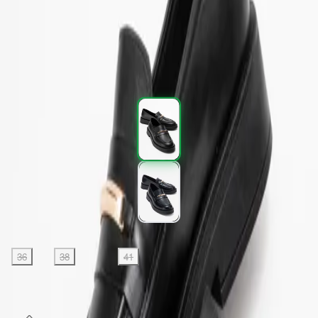
Kargo
:
Aynı gün kargo
2.397,00 TL
3.995,00 TL
%
40
2.397,00 TL
3.995,00 TL
%
40
Renk (2)
Beden
:
36
37
38
39
40
41
SEPETE EKLE