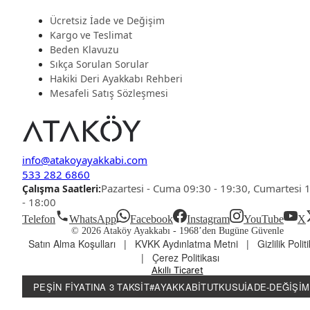
Ücretsiz İade ve Değişim
Kargo ve Teslimat
Beden Klavuzu
Sıkça Sorulan Sorular
Hakiki Deri Ayakkabı Rehberi
Mesafeli Satış Sözleşmesi
info@atakoyayakkabi.com
533 282 6860
Pazartesi - Cuma 09:30 - 19:30, Cumartesi 
Çalışma Saatleri:
- 18:00
Telefon
WhatsApp
Facebook
Instagram
YouTube
X
© 2026 Ataköy Ayakkabı -
1968’den Bugüne Güvenle
Satın Alma Koşulları
|
KVKK Aydınlatma Metni
|
Gizlilik Polit
|
Çerez Politikası
Akıllı Ticaret
PEŞIN FIYATINA 3 TAKSIT
#AYAKKABITUTKUSU
İADE-DEĞIŞIM