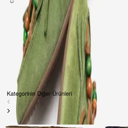
Fırsat Kombini Componenti Buraya Gelecek
ÜRÜN HAKKINDA
TAKSIT SEÇENEKLERI
YORUMLAR
AKSESUARLAR
Kategorinin Diğer Ürünleri