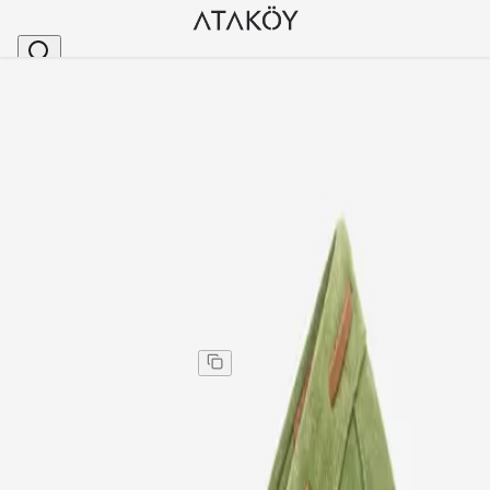
Ana Sayfa
>
Kadın
>
Loafer
>
Kadın Hakiki Deri Ahşap Boncuk Detaylı Loafer Mal
Stok Kodu
:
OZN62405-1959
Kadın Hakiki Deri Ahşap Boncuk Detaylı Loafer Malta
Süet
Kadın Hakiki Deri Ahşap Boncuk Detaylı Loafer Malta
Süet