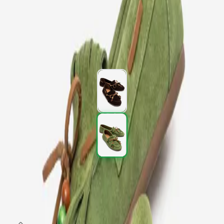
Kargo
:
Aynı gün kargo
2.697,00 TL
4.495,00 TL
%
40
2.697,00 TL
4.495,00 TL
%
40
Renk (2)
Beden
:
36
37
38
39
40
SEPETE EKLE