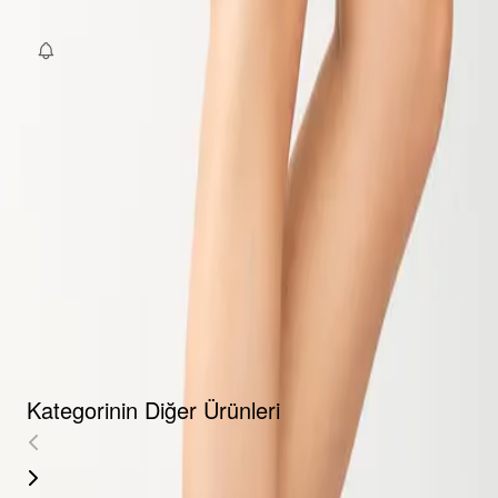
Fırsat Kombini Componenti Buraya Gelecek
ÜRÜN HAKKINDA
TAKSIT SEÇENEKLERI
YORUMLAR
AKSESUARLAR
Kategorinin Diğer Ürünleri