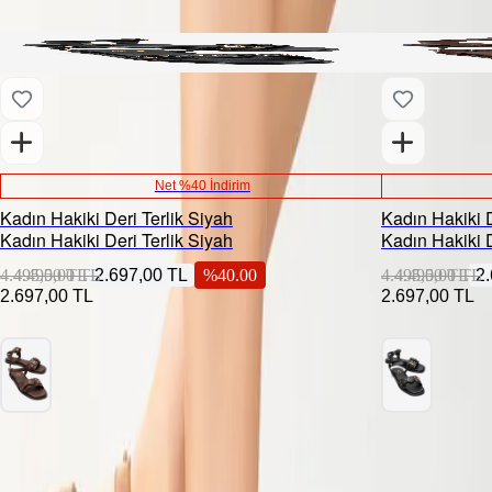
Net %40 İndirim
Kadın Hakiki Deri Terlik Siyah
Kadın Hakiki 
Kadın Hakiki Deri Terlik Siyah
Kadın Hakiki 
4.495,00 TL
4.495,00 TL
2.697,00 TL
%
40.00
4.495,00 TL
4.495,00 TL
2
2.697,00 TL
2.697,00 TL