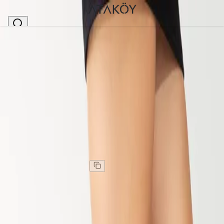
Ana Sayfa
>
Kadın
>
Sandalet
>
Kadın Hakiki Deri Kalın Taban Sandalet Taba Süet
Stok Kodu
:
ASY2521214-83
Kadın Hakiki Deri Kalın Taban Sandalet Taba Süet
Kadın Hakiki Deri Kalın Taban Sandalet Taba Süet
Kargo
:
Aynı gün kargo