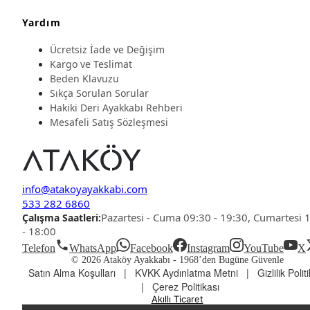
Yardım
Ücretsiz İade ve Değişim
Kargo ve Teslimat
Beden Klavuzu
Sıkça Sorulan Sorular
Hakiki Deri Ayakkabı Rehberi
Mesafeli Satış Sözleşmesi
info@atakoyayakkabi.com
533 282 6860
Pazartesi - Cuma 09:30 - 19:30, Cumartesi 
Çalışma Saatleri:
- 18:00
Telefon
WhatsApp
Facebook
Instagram
YouTube
X
© 2026 Ataköy Ayakkabı -
1968’den Bugüne Güvenle
Satın Alma Koşulları
|
KVKK Aydınlatma Metni
|
Gizlilik Polit
|
Çerez Politikası
Akıllı Ticaret