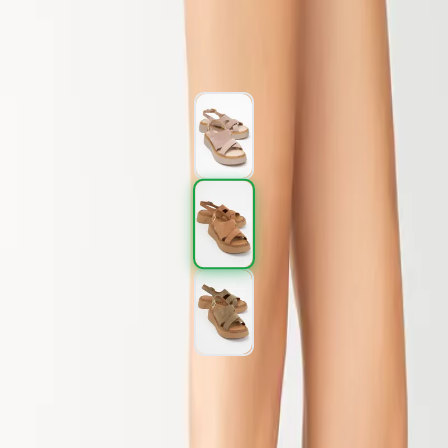
1.797,00 TL
2.995,00 TL
%
40
1.797,00 TL
2.995,00 TL
%
40
Renk (3)
Beden
:
36
37
38
39
40
SEPETE EKLE