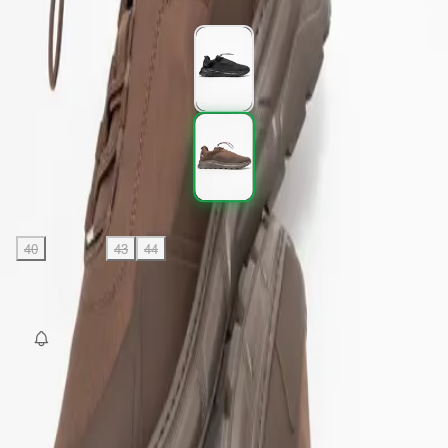
Renk (2)
Beden
:
40
41
42
43
44
SEPETE EKLE