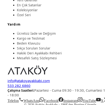
Yeni Gelenler
En Çok Satanlar
Koleksiyonlar
Özel Seri
Yardım
Ücretsiz İade ve Değişim
Kargo ve Teslimat
Beden Klavuzu
Sıkça Sorulan Sorular
Hakiki Deri Ayakkabı Rehberi
Mesafeli Satış Sözleşmesi
info@atakoyayakkabi.com
533 282 6860
Pazartesi - Cuma 09:30 - 19:30, Cumartesi 
Çalışma Saatleri:
- 18:00
Telefon
WhatsApp
Facebook
Instagram
YouTube
X
© 2026 Ataköy Ayakkabı -
1968’den Bugüne Güvenle