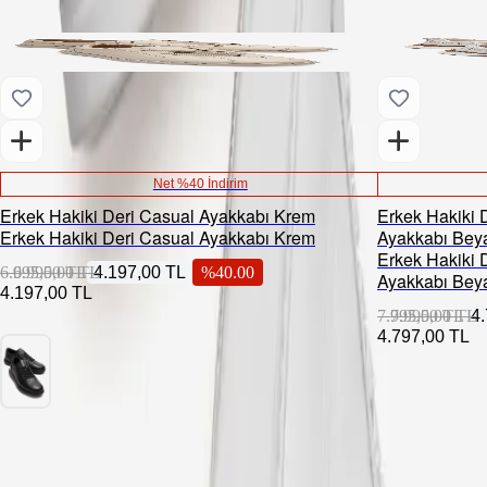
Net %40 İndirim
Erkek Hakiki Deri Casual Ayakkabı Krem
Erkek Hakiki 
Erkek Hakiki Deri Casual Ayakkabı Krem
Ayakkabı Bey
Erkek Hakiki 
6.995,00 TL
6.995,00 TL
4.197,00 TL
%
40.00
Ayakkabı Bey
4.197,00 TL
7.995,00 TL
7.995,00 TL
4
4.797,00 TL