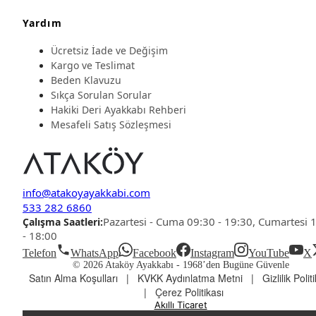
Yardım
Ücretsiz İade ve Değişim
Kargo ve Teslimat
Beden Klavuzu
Sıkça Sorulan Sorular
Hakiki Deri Ayakkabı Rehberi
Mesafeli Satış Sözleşmesi
info@atakoyayakkabi.com
533 282 6860
Pazartesi - Cuma 09:30 - 19:30, Cumartesi 
Çalışma Saatleri:
- 18:00
Telefon
WhatsApp
Facebook
Instagram
YouTube
X
© 2026 Ataköy Ayakkabı -
1968’den Bugüne Güvenle
Satın Alma Koşulları
|
KVKK Aydınlatma Metni
|
Gizlilik Polit
|
Çerez Politikası
Akıllı Ticaret