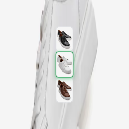
3.597,00 TL
5.995,00 TL
%
40
3.597,00 TL
5.995,00 TL
%
40
Renk (3)
Beden
:
40
41
42
43
44
45
SEPETE EKLE