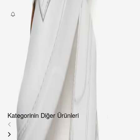
Fırsat Kombini Componenti Buraya Gelecek
ÜRÜN HAKKINDA
TAKSIT SEÇENEKLERI
YORUMLAR
AKSESUARLAR
Kategorinin Diğer Ürünleri