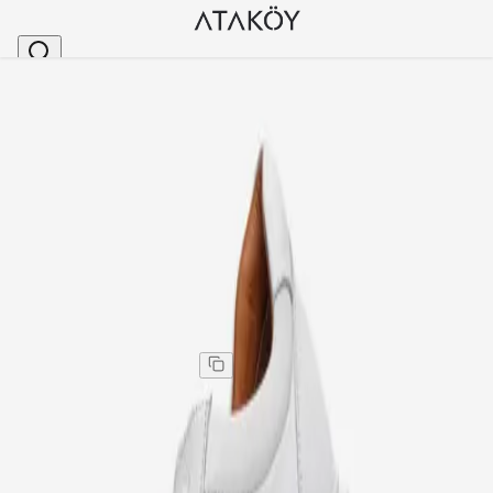
Ana Sayfa
>
Erkek
>
Erkek Günlük Ayakkabı
>
Erkek Hakiki Deri Günlük Ayakkabı Beyaz Beyaz
Stok Kodu
:
GLR9110Y-1425
Erkek Hakiki Deri Günlük Ayakkabı Beyaz Beyaz
Erkek Hakiki Deri Günlük Ayakkabı Beyaz Beyaz
Kargo
:
Aynı gün kargo