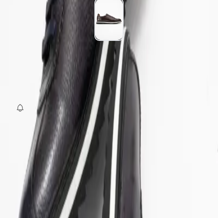
Beden
:
39
40
41
42
43
44
45
SEPETE EKLE
Fırsat Kombini Componenti Buraya Gelecek
ÜRÜN HAKKINDA
TAKSIT SEÇENEKLERI