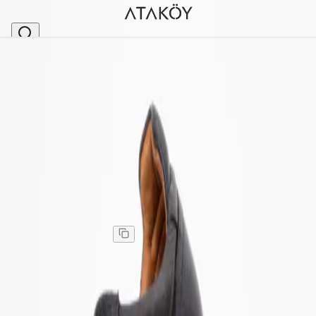
Ana Sayfa
>
Erkek
>
Erkek Günlük Ayakkabı
>
Erkek Hakiki Deri Eva Tabanlı Ayakkabı Lacivert
Stok Kodu
:
GLR8307-10
Erkek Hakiki Deri Eva Tabanlı Ayakkabı Lacivert
Erkek Hakiki Deri Eva Tabanlı Ayakkabı Lacivert
Kargo
:
Aynı gün kargo