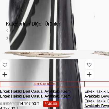
YORUMLAR
AKSESUARLAR
Kategorinin Diğer Ürünleri
Net %40 İndirim
Erkek Hakiki Deri Casual Ayakkabı Krem
Erkek Hakiki 
Erkek Hakiki Deri Casual Ayakkabı Krem
Ayakkabı Bey
Erkek Hakiki 
6.995,00 TL
6.995,00 TL
4.197,00 TL
%
40.00
Ayakkabı Bey
4.197,00 TL