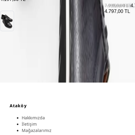
7.995,00 TL
7.995,00 TL
4
4.797,00 TL
Ataköy
Hakkımızda
İletişim
Mağazalarımız