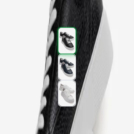
3.597,00 TL
5.995,00 TL
%
40
3.597,00 TL
5.995,00 TL
%
40
Renk (3)
Beden
:
40
41
42
43
44
45
SEPETE EKLE