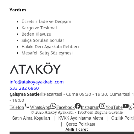
Yardım
Ücretsiz İade ve Değişim
Kargo ve Teslimat
Beden Klavuzu
Sıkça Sorulan Sorular
Hakiki Deri Ayakkabı Rehberi
Mesafeli Satış Sözleşmesi
info@atakoyayakkabi.com
533 282 6860
Pazartesi - Cuma 09:30 - 19:30, Cumartesi 
Çalışma Saatleri:
- 18:00
Telefon
WhatsApp
Facebook
Instagram
YouTube
X
© 2026 Ataköy Ayakkabı -
1968’den Bugüne Güvenle
Satın Alma Koşulları
|
KVKK Aydınlatma Metni
|
Gizlilik Polit
|
Çerez Politikası
Akıllı Ticaret