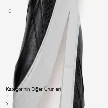
Fırsat Kombini Componenti Buraya Gelecek
ÜRÜN HAKKINDA
TAKSIT SEÇENEKLERI
YORUMLAR
AKSESUARLAR
Kategorinin Diğer Ürünleri