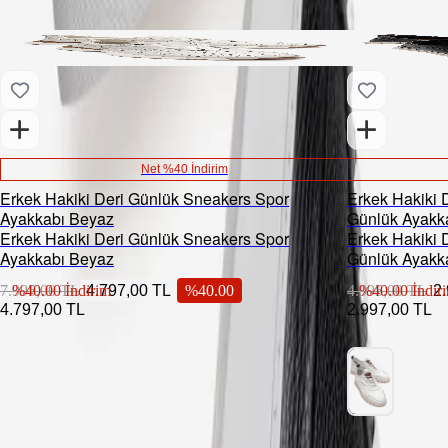
Net %40 İndirim
Erkek Hakiki Deri Günlük Sneakers Spor
Erkek Hakiki D
Ayakkabı Beyaz
Günlük Ayakk
Erkek Hakiki Deri Günlük Sneakers Spor
Erkek Hakiki D
Ayakkabı Beyaz
Günlük Ayakk
7.995,00 TL
%
40.00
İndirim
4.797,00 TL
%
40.00
4.995,00 TL
%
40.00
İndir
2
4.797,00 TL
2.997,00 TL