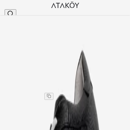
Ana Sayfa
>
Erkek
>
Erkek Spor & Sneakers
>
Erkek Hakiki Deri Bağcıklı Sneakers Siyah
Stok Kodu
:
GLR8743-1
Erkek Hakiki Deri Bağcıklı Sneakers Siyah
Erkek Hakiki Deri Bağcıklı Sneakers Siyah
Kargo
:
Aynı gün kargo