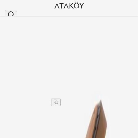
Ana Sayfa
>
Kadın
>
Terlik
>
Kadın Hakiki Deri Püskül Detaylı Düz Terlik Bej Süet
Stok Kodu
:
CVT26689-74
Kadın Hakiki Deri Püskül Detaylı Düz Terlik Bej Süet
Kadın Hakiki Deri Püskül Detaylı Düz Terlik Bej Süet
Kargo
:
Aynı gün kargo