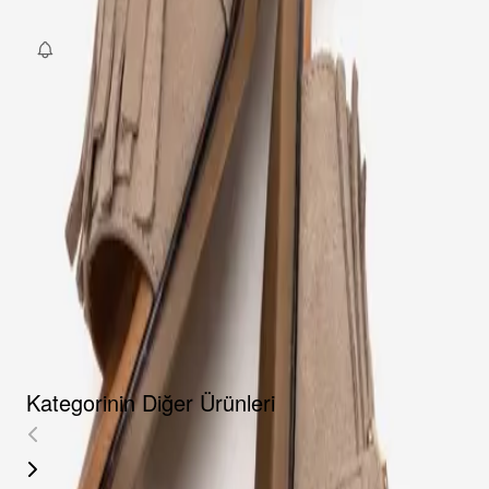
Fırsat Kombini Componenti Buraya Gelecek
ÜRÜN HAKKINDA
TAKSIT SEÇENEKLERI
YORUMLAR
AKSESUARLAR
Kategorinin Diğer Ürünleri