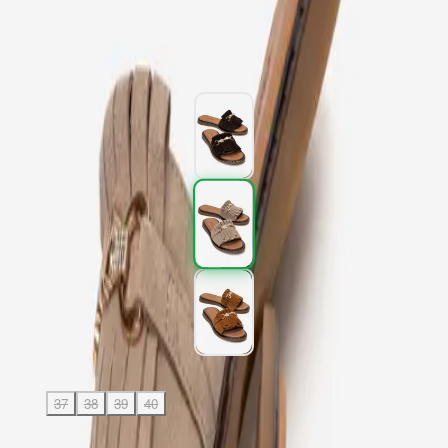
2.877,00 TL
4.795,00 TL
%
40
2.877,00 TL
4.795,00 TL
%
40
Renk (3)
Beden
:
36
37
38
39
40
SEPETE EKLE