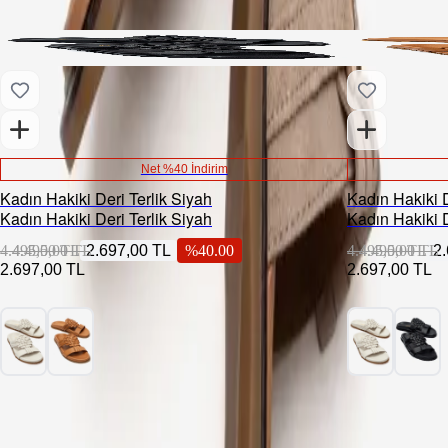
Net %40 İndirim
Kadın Hakiki Deri Terlik Siyah
Kadın Hakiki D
Kadın Hakiki Deri Terlik Siyah
Kadın Hakiki D
4.495,00 TL
4.495,00 TL
2.697,00 TL
%
40.00
4.495,00 TL
4.495,00 TL
2
2.697,00 TL
2.697,00 TL