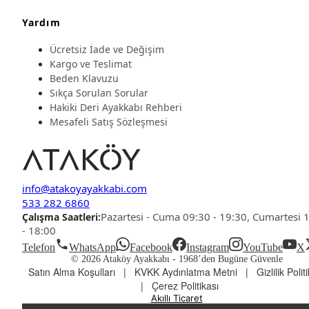
Yardım
Ücretsiz İade ve Değişim
Kargo ve Teslimat
Beden Klavuzu
Sıkça Sorulan Sorular
Hakiki Deri Ayakkabı Rehberi
Mesafeli Satış Sözleşmesi
info@atakoyayakkabi.com
533 282 6860
Pazartesi - Cuma 09:30 - 19:30, Cumartesi 
Çalışma Saatleri:
- 18:00
Telefon
WhatsApp
Facebook
Instagram
YouTube
X
© 2026 Ataköy Ayakkabı -
1968’den Bugüne Güvenle
Satın Alma Koşulları
|
KVKK Aydınlatma Metni
|
Gizlilik Polit
|
Çerez Politikası
Akıllı Ticaret