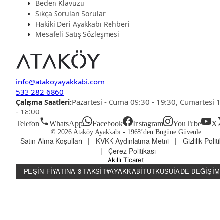
Beden Klavuzu
Sıkça Sorulan Sorular
Hakiki Deri Ayakkabı Rehberi
Mesafeli Satış Sözleşmesi
info@atakoyayakkabi.com
533 282 6860
Pazartesi - Cuma 09:30 - 19:30, Cumartesi 
Çalışma Saatleri:
- 18:00
Telefon
WhatsApp
Facebook
Instagram
YouTube
X
© 2026 Ataköy Ayakkabı -
1968’den Bugüne Güvenle
Satın Alma Koşulları
|
KVKK Aydınlatma Metni
|
Gizlilik Polit
|
Çerez Politikası
Akıllı Ticaret
PEŞIN FIYATINA 3 TAKSIT
#AYAKKABITUTKUSU
İADE-DEĞIŞIM